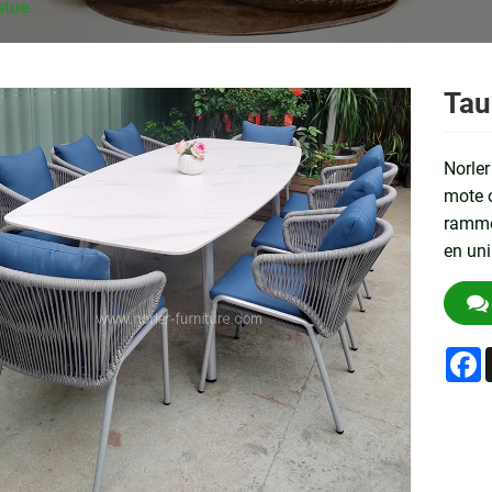
stue
Tau
Norler
mote o
ramme
en uni
F