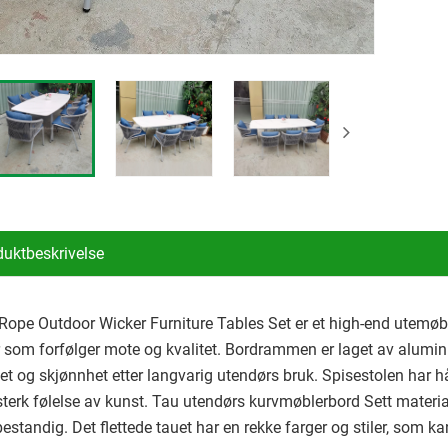
duktbeskrivelse
 Rope Outdoor Wicker Furniture Tables Set er et high-end utemø
 som forfølger mote og kvalitet. Bordrammen er laget av alumin
tet og skjønnhet etter langvarig utendørs bruk. Spisestolen har h
sterk følelse av kunst. Tau utendørs kurvmøblerbord Sett materi
estandig. Det flettede tauet har en rekke farger og stiler, som ka