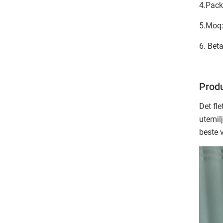
4.Pack
5.Moq:
6. Beta
Produ
Det fl
utemil
beste v