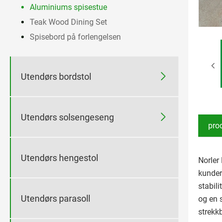
Aluminiums spisestue
Teak Wood Dining Set
Spisebord på forlengelsen

Utendørs bordstol

Utendørs solsengeseng
pro
Utendørs hengestol
Norler
kunder
stabili
Utendørs parasoll
og en 
strekkb