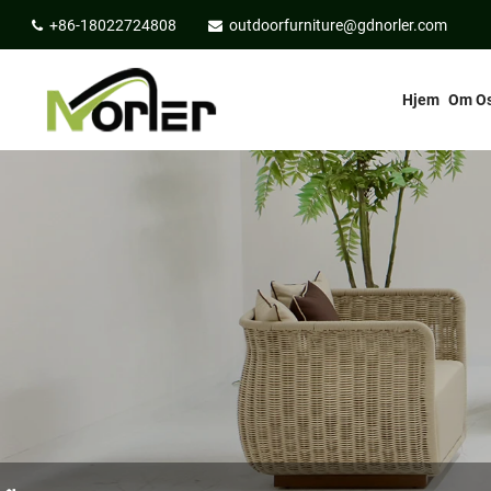
+86-18022724808
outdoorfurniture@gdnorler.com
Hjem
Om O