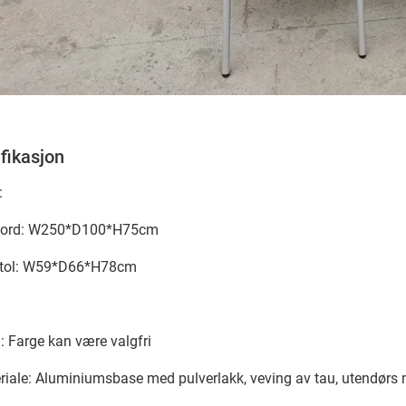
fikasjon
:
bord: W250*D100*H75cm
stol: W59*D66*H78cm
g: Farge kan være valgfri
riale: Aluminiumsbase med pulverlakk, veving av tau, utendørs m