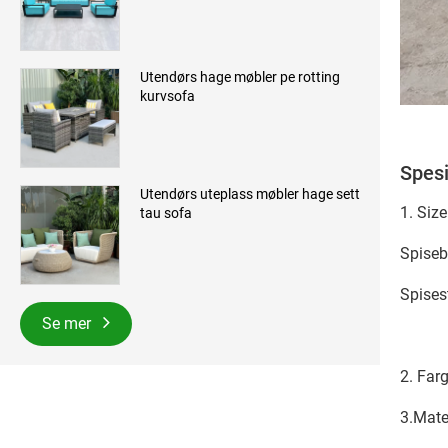
Utendørs hage møbler pe rotting
kurvsofa
Spesi
Utendørs uteplass møbler hage sett
1. Size
tau sofa
Spise
Spise
Se mer
2. Far
3.Mate